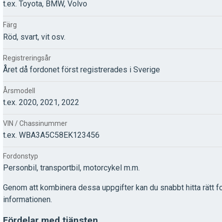
t.ex. Toyota, BMW, Volvo
Färg
Röd, svart, vit osv.
Registreringsår
Året då fordonet först registrerades i Sverige
Årsmodell
t.ex. 2020, 2021, 2022
VIN / Chassinummer
t.ex. WBA3A5C58EK123456
Fordonstyp
Personbil, transportbil, motorcykel m.m.
Genom att kombinera dessa uppgifter kan du snabbt hitta rätt f
informationen.
Fördelar med tjänsten