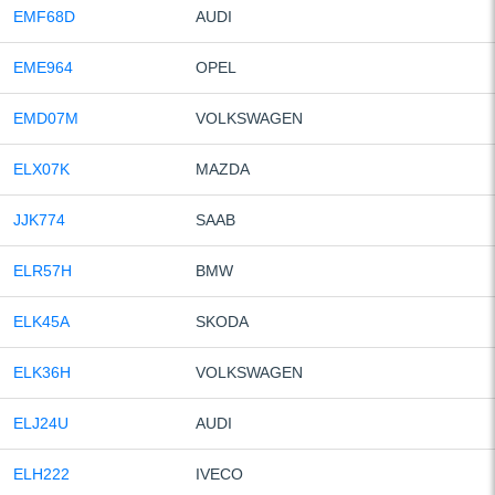
EMF68D
AUDI
EME964
OPEL
EMD07M
VOLKSWAGEN
ELX07K
MAZDA
JJK774
SAAB
ELR57H
BMW
ELK45A
SKODA
ELK36H
VOLKSWAGEN
ELJ24U
AUDI
ELH222
IVECO